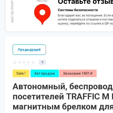
Оставьте отзы
ООО "СБ ГРУПП"
Системы безопасности
Благодарит вас за посещение. Если 
хотите поделиться отзывом и постав
оценку, перейдите по ссылке в QR-к
Предыдущий
0
Sale !
Хит продаж
Экономия 1401 ₽
Автономный, беспровод
посетителей TRAFFIC M 
магнитным брелком для