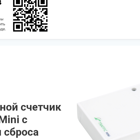
в
вы
ить
оде.
ной счетчик
Mini с
 сброса