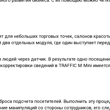
шного развития бизнеса. С их помощью можно четк
ит для небольших торговых точек, салонов красот
й два отдельных модуля, где один выступает перед
людей через датчик. В результате одно посещение
 корректировки сведений в TRAFFIC M Mini имеетс
броса подсчета посетителей. Выполнить эту проц
ние манипуляций со стороны сотрудников, его сле